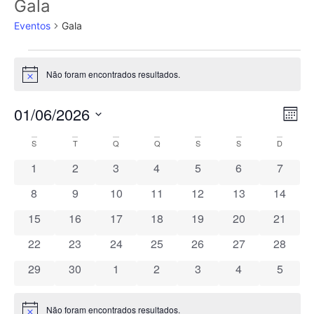
Gala
Eventos
Gala
Não foram encontrados resultados.
Aviso
Na
Na
01/06/2026
Mês
Selecione
de
de
a
Calendário
S
T
Q
Q
S
S
D
data.
vi
vis
0 eventos
0 eventos
0 eventos
0 eventos
0 eventos
0 eventos
0 event
1
2
3
4
5
6
7
de
de
0 eventos
0 eventos
0 eventos
0 eventos
0 eventos
0 eventos
0 event
8
9
10
11
12
13
14
Eventos
Ev
0 eventos
0 eventos
0 eventos
0 eventos
0 eventos
0 eventos
0 event
15
16
17
18
19
20
21
0 eventos
0 eventos
0 eventos
0 eventos
0 eventos
0 eventos
0 event
22
23
24
25
26
27
28
0 eventos
0 eventos
0 eventos
0 eventos
0 eventos
0 eventos
0 event
29
30
1
2
3
4
5
Não foram encontrados resultados.