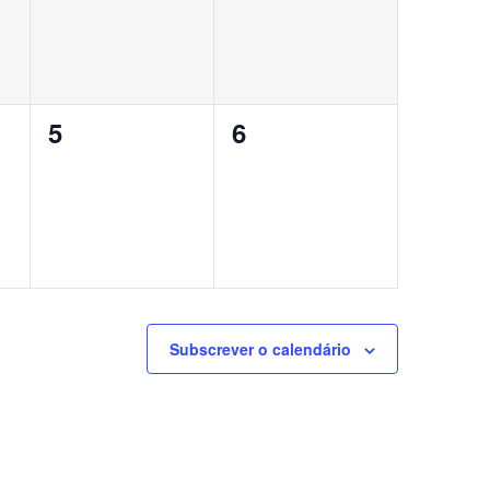
0
0
5
6
eventos,
eventos,
Subscrever o calendário