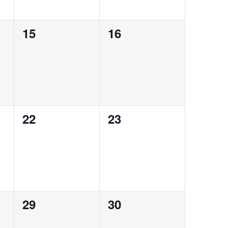
0
0
15
16
eventos,
eventos,
0
0
22
23
eventos,
eventos,
0
0
29
30
eventos,
eventos,