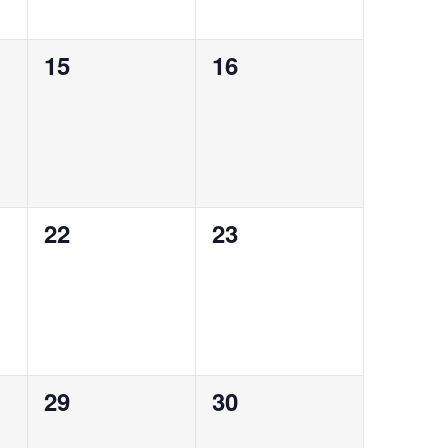
0
0
15
16
eventos,
eventos,
0
0
22
23
eventos,
eventos,
0
0
29
30
eventos,
eventos,