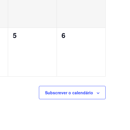
0
0
5
6
eventos,
eventos,
Subscrever o calendário