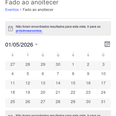
Fado ao anoitecer
Eventos
Fado ao anoitecer
Não foram encontrados resultados para esta vista. Ir para os
Aviso
próximoseventos
.
Na
Na
01/05/2026
Mês
Selecione
de
de
a
Calendário
S
T
Q
Q
S
S
D
data.
vi
vis
0 eventos
0 eventos
0 eventos
0 eventos
0 eventos
0 eventos
0 event
27
28
29
30
1
2
3
de
de
0 eventos
0 eventos
0 eventos
0 eventos
0 eventos
0 eventos
0 event
4
5
6
7
8
9
10
Eventos
Ev
0 eventos
0 eventos
0 eventos
0 eventos
0 eventos
0 eventos
0 event
11
12
13
14
15
16
17
0 eventos
0 eventos
0 eventos
0 eventos
0 eventos
0 eventos
0 event
18
19
20
21
22
23
24
0 eventos
0 eventos
0 eventos
0 eventos
0 eventos
0 eventos
0 event
25
26
27
28
29
30
31
Não foram encontrados resultados para esta vista. Ir para os