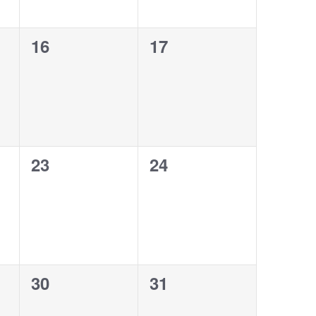
0
0
16
17
eventos,
eventos,
0
0
23
24
eventos,
eventos,
0
0
30
31
eventos,
eventos,