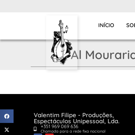
INÍCIO
SO
Al Mourari
Valentim Filipe - Produções,
Espectáculos Unipessoal, Lda.
+351 969 069 636
Chamada para a rede fixa nacional