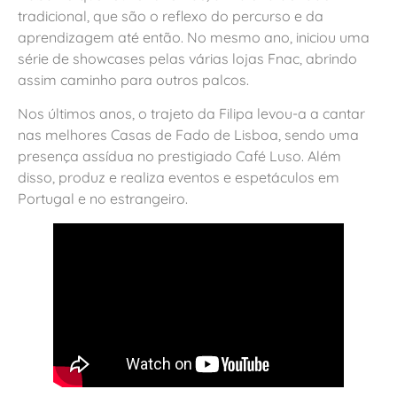
tradicional, que são o reflexo do percurso e da
aprendizagem até então. No mesmo ano, iniciou uma
série de showcases pelas várias lojas Fnac, abrindo
assim caminho para outros palcos.
Nos últimos anos, o trajeto da Filipa levou-a a cantar
nas melhores Casas de Fado de Lisboa, sendo uma
presença assídua no prestigiado Café Luso. Além
disso, produz e realiza eventos e espetáculos em
Portugal e no estrangeiro.