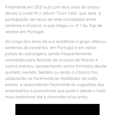
Finalmente em 2021 e já com dois anos de atraso
devido à covid 19, o álbum “Com Vida” que teve a
participação de cerca de vinte convidados entre
cantores e músicos e que chegou a nº 1 do Top de
vendas em Portugal.
Ao longo dos anos da sua existência o grupo efetuou
centenas de concertos em Portugal e em vários
países do estrangeiro, sendo frequentemente
convidado para festivais de músicas do Mundo e
outros eventos, apresentando vários formatos desde
quinteto, sexteto, Septeto ou ainda o clássico trio,
adaptando-se facilmente às realidades de cada
evento e respondendo facilmente às sugestões dos
empresários e promotores que pode ir desde o fado
mais tradicional até à chamada nova onda.