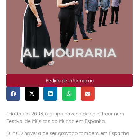
Pedido de informação
Criado em 2003, o grupo haveria de se estrear num
Festival de Músicas do Mundo em Espanha.
O 1º CD haveria de ser gravado também em Espanha